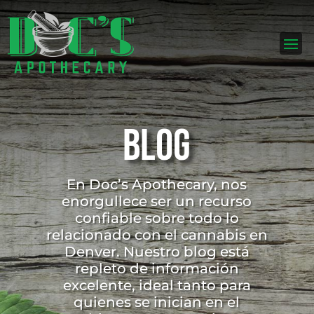
Blog
En Doc’s Apothecary, nos
enorgullece ser un recurso
confiable sobre todo lo
relacionado con el cannabis en
Denver. Nuestro blog está
repleto de información
excelente, ideal tanto para
quienes se inician en el