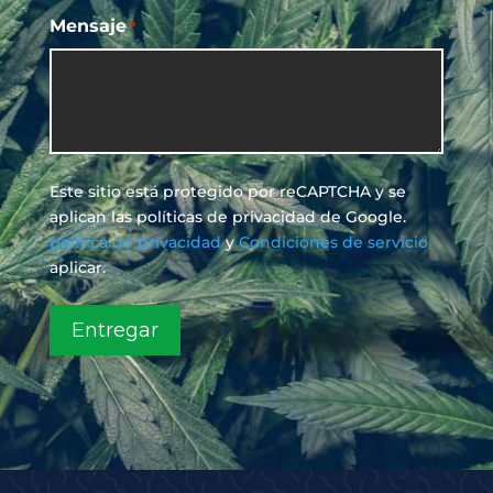
Mensaje
*
Este sitio está protegido por reCAPTCHA y se
aplican las políticas de privacidad de Google.
política de privacidad
y
Condiciones de servicio
aplicar.