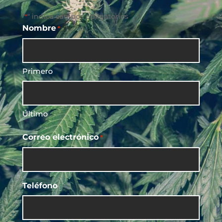
"
" indica campos obligatorios
*
Nombre
*
Primero
Último
Correo electrónico
*
Teléfono